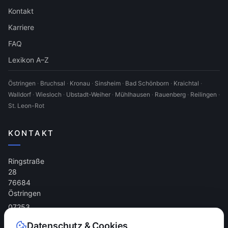
Kontakt
Karriere
FAQ
Lexikon A–Z
Östringen
·
Bruchsal
·
Kronau
·
Sinsheim
·
Bad Schönborn
·
Kraichtal
·
Walldorf
·
Wiesloch
·
Ubstadt-Weiher
·
Mühlhausen
·
Rauenberg
·
Reilingen
·
St. Leon-Rot
KONTAKT
Ringstraße
28
76684
Östringen
07253
9683306
Datenschutz & Cookies