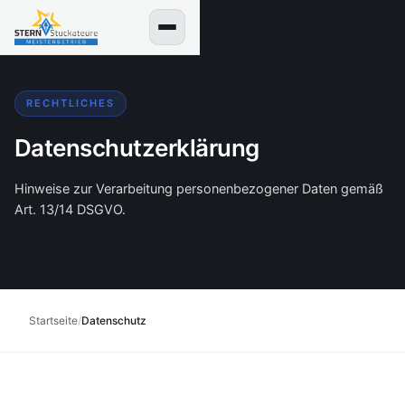
RECHTLICHES
Datenschutzerklärung
Alle Leistungen
Hinweise zur Verarbeitung personenbezogener Daten gemäß
Art. 13/14 DSGVO.
Innen- & Außenputz
Wärmedämmung / WDVS
Startseite
/
Datenschutz
Energetische Sanierung
Kalkputz & Raumklima